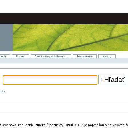
médií
O nás
Našli sme pod stolom...
Fotogalérie
Kauzy
RSS.
 Slovenska, kde lesníci striekajú pesticídy. Hnutí DUHA je najväčšou a najvplyvnej