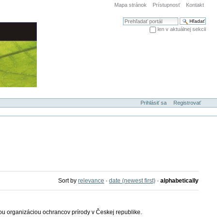
Mapa stránok
Prístupnosť
Kontakt
Hľadať
len v aktuálnej sekcii
Rozšírené vyhľadávanie...
Prihlásiť sa
Registrovať
Sort by
relevance
·
date (newest first)
·
alphabetically
šou organizáciou ochrancov prírody v Českej republike.