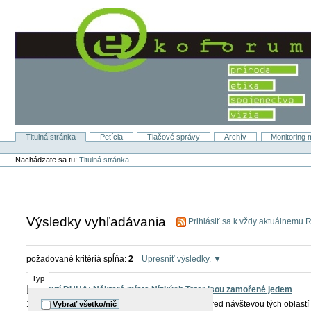
Preskočiť
na
obsah.
|
Na
navigáciu
Titulná stránka
Petícia
Tlačové správy
Archív
Monitoring 
Sekcie
Osobné
nástroje
Nachádzate sa tu:
Titulná stránka
Výsledky vyhľadávania
Prihlásiť sa k vždy aktuálnemu 
požadované kritériá spĺňa:
2
Upresniť výsledky.
Typ
Hnutí DUHA: Některá místa Nízkých Tater jsou zamořené jedem
12. 7. 2008 Hnutí DUHA varuje českých turistov pred návštevou tých oblastí
Vybrať všetko/nič