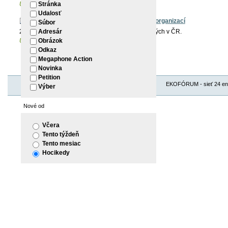
Umiestnenie
Monitoring médií
Stránka
Udalosť
ČR: Vzniklo Fórum nestátních neziskových organizací
Súbor
22.02.2007 - Vzťahy medzi MVO a Stranou Zelených v ČR.
Adresár
Umiestnenie
Members
/
smatana
Obrázok
Odkaz
Megaphone Action
Novinka
Petition
EKOFÓRUM - sieť 24 envi
Výber
Nové od
Včera
Tento týždeň
Tento mesiac
Hocikedy