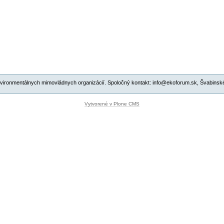
ronmentálnych mimovládnych organizácií. Spoločný kontakt: info@ekoforum.sk, Švabinskéh
Vytvorené v Plone CMS