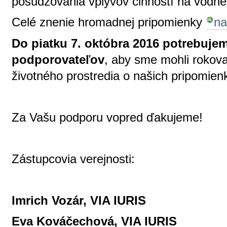
posudzovania vplyvov činností na vodné 
Celé znenie hromadnej pripomienky
na
Do piatku 7. októbra 2016
potrebujem
podporovateľov
, aby sme mohli rokova
životného prostredia o našich pripomi
Za Vašu podporu vopred ďakujeme!
Zástupcovia verejnosti:
Imrich Vozár, VIA IURIS
Eva Kováčechová, VIA IURIS