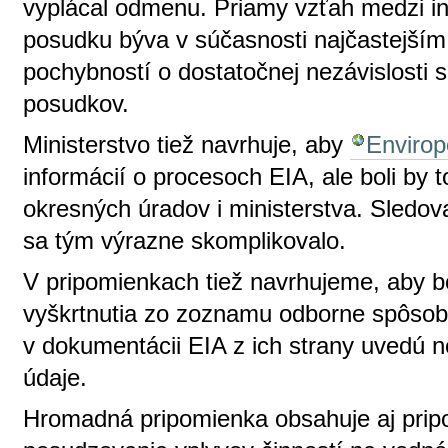
vyplácal odmenu. Priamy vzťah medzi i
posudku býva v súčasnosti najčastejší
pochybností o dostatočnej nezávislosti
posudkov.
Ministerstvo tiež navrhuje, aby
Envirop
informácií o procesoch EIA, ale boli by
okresných úradov i ministerstva. Sledov
sa tým výrazne skomplikovalo.
V pripomienkach tiež navrhujeme, aby 
vyškrtnutia zo zoznamu odborne spôsobi
v dokumentácii EIA z ich strany uvedú n
údaje.
Hromadná pripomienka obsahuje aj prip