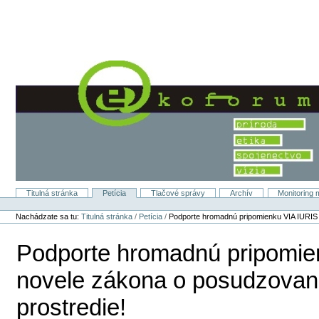
Preskočiť
na
obsah.
|
Na
navigáciu
Titulná stránka
Petícia
Tlačové správy
Archív
Monitoring 
Sekcie
Osobné
nástroje
Nachádzate sa tu:
Titulná stránka
/
Petícia
/
Podporte hromadnú pripomienku VIA IURIS 
Podporte hromadnú pripomie
novele zákona o posudzovaní
prostredie!