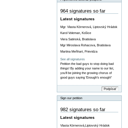
964 signatures so far
Latest signatures
Mgr. Vlasta Körnerová, Liptovský Hrádok
Karol Voleman, Košice
Viera Satinská, Bratislava
Mgr Miroslava Rohacova, Bratislava
Martina Meňhart, Prievidza
See all signatures
Petition the bad guys to stop doing bad
things! By adding your name to our list,
you'll be joining the growing chorus of
good guys saying 'Enough's enough!'
Sign our petition
982 signatures so far
Latest signatures
Vlasta Körnerová,Liptovský Hrádok