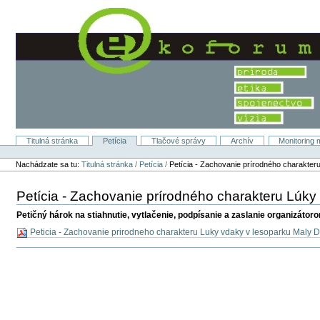
Preskočiť
na
obsah.
|
Na
navigáciu
Titulná stránka
Petícia
Tlačové správy
Archív
Monitoring 
Sekcie
Osobné
nástroje
Nachádzate sa tu:
Titulná stránka
/
Petícia
/
Petícia - Zachovanie prírodného charakte
Petícia - Zachovanie prírodného charakteru Lúky
Petičný hárok na stiahnutie, vytlačenie, podpísanie a zaslanie organizátor
Peticia - Zachovanie prirodneho charakteru Luky vdaky v lesoparku Maly 