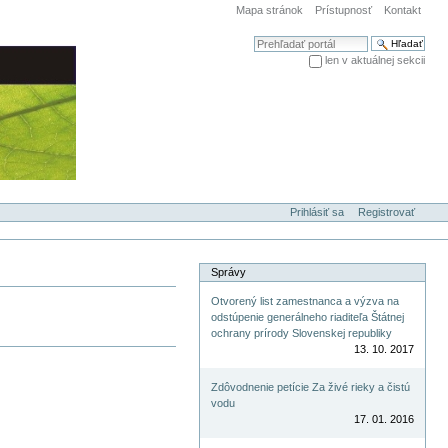
Mapa stránok
Prístupnosť
Kontakt
Hľadať
len v aktuálnej sekcii
Rozšírené vyhľadávanie...
Prihlásiť sa
Registrovať
Správy
Otvorený list zamestnanca a výzva na
odstúpenie generálneho riaditeľa Štátnej
ochrany prírody Slovenskej republiky
13. 10. 2017
Zdôvodnenie petície Za živé rieky a čistú
vodu
17. 01. 2016