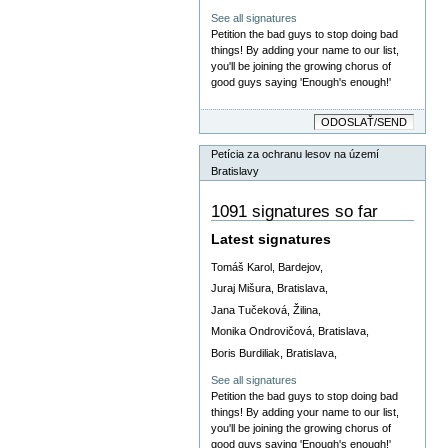
See all signatures
Petition the bad guys to stop doing bad
things! By adding your name to our list,
you'll be joining the growing chorus of
good guys saying 'Enough's enough!'
Petícia za ochranu lesov na území
Bratislavy
1091 signatures so far
Latest signatures
Tomáš Karol, Bardejov,
Juraj Mišura, Bratislava,
Jana Tučeková, Žilina,
Monika Ondrovičová, Bratislava,
Boris Burdiliak, Bratislava,
See all signatures
Petition the bad guys to stop doing bad
things! By adding your name to our list,
you'll be joining the growing chorus of
good guys saying 'Enough's enough!'