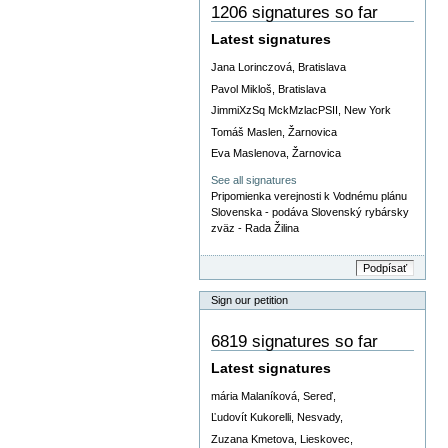
1206 signatures so far
Latest signatures
Jana Lorinczová, Bratislava
Pavol Mikloš, Bratislava
JimmiXzSq MckMzlacPSII, New York
Tomáš Maslen, Žarnovica
Eva Maslenova, Žarnovica
See all signatures
Pripomienka verejnosti k Vodnému plánu
Slovenska - podáva Slovenský rybársky
zväz - Rada Žilina
Sign our petition
6819 signatures so far
Latest signatures
mária Malaníková, Sereď,
Ľudovít Kukorelli, Nesvady,
Zuzana Kmetova, Lieskovec,