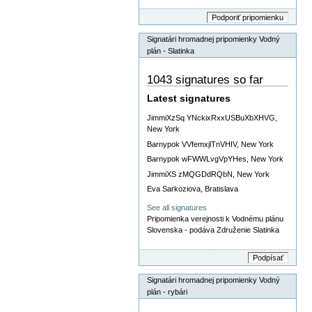
Signatári hromadnej pripomienky Vodný
plán - Slatinka
1043 signatures so far
Latest signatures
JimmiXzSq YNckixRxxUSBuXbXHVG,
New York
Barnypok VVfemxjlTnVHIV, New York
Barnypok wFWWLvgVpYHes, New York
JimmiXS zMQGDdRQbN, New York
Eva Sarkoziova, Bratislava
See all signatures
Pripomienka verejnosti k Vodnému plánu
Slovenska - podáva Združenie Slatinka
Signatári hromadnej pripomienky Vodný
plán - rybári