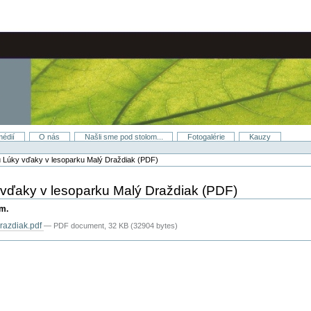
médií
O nás
Našli sme pod stolom...
Fotogalérie
Kauzy
ru Lúky vďaky v lesoparku Malý Draždiak (PDF)
 vďaky v lesoparku Malý Draždiak (PDF)
om.
Drazdiak.pdf
— PDF document, 32 KB (32904 bytes)