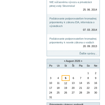
NIE súčasnému vývozu a privatizácii
pitnej vody Slovenska!
25. 06. 2014
Poďakovanie podporovateľom hromadnej
pripomienky k zákonu EIA, informácia o
výsledkoch
07. 03. 2014
Poďakovanie podporovateľom hromadnej
pripomienky k novele zákona o vodách
20. 09. 2013
Ďalšie správy...
«
August 2026
»
Po
Ut
St
Št
Pia
So
Ne
August
1
2
3
4
5
6
7
8
9
10
11
13
14
15
16
12
17
18
19
20
21
22
23
24
25
26
27
28
29
30
31
Pripomienku doteraz podporili: