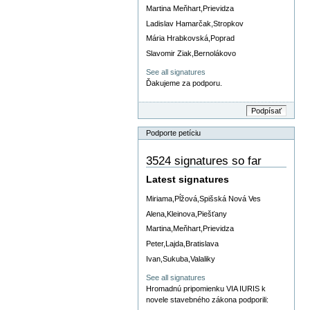
Martina Meňhart,Prievidza
Ladislav Hamarčak,Stropkov
Mária Hrabkovská,Poprad
Slavomir Ziak,Bernolákovo
See all signatures
Ďakujeme za podporu.
Podporte petíciu
3524 signatures so far
Latest signatures
Miriama,Pĺžová,Spišská Nová Ves
Alena,Kleinova,Piešťany
Martina,Meňhart,Prievidza
Peter,Lajda,Bratislava
Ivan,Sukuba,Valaliky
See all signatures
Hromadnú pripomienku VIA IURIS k
novele stavebného zákona podporili: