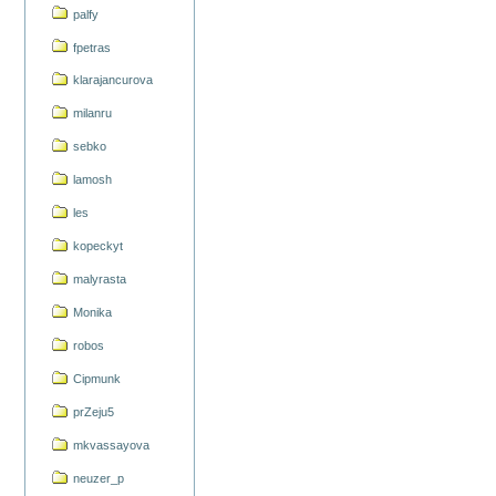
palfy
fpetras
klarajancurova
milanru
sebko
lamosh
les
kopeckyt
malyrasta
Monika
robos
Cipmunk
prZeju5
mkvassayova
neuzer_p