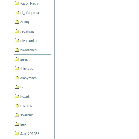
Karol_Nagy
el_pätoprstá
dunaj
redakcia
divozienka
hkovarova
jarus
thinkpad
alchymista
hez
kozak
mizurova
svarnae
larix
Jan1291952