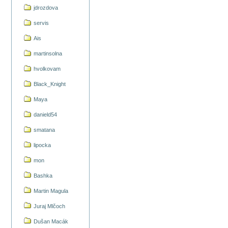
jdrozdova
servis
Ais
martinsolna
hvolkovam
Black_Knight
Maya
danield54
smatana
lipocka
mon
Bashka
Martin Magula
Juraj Mlčoch
Dušan Macák