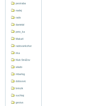
pestraba
nadej
rado
danielal
peto_ka
Maka4
radovankohut
irka
Klub Strážov
wlado
mbarlog
dobsovic
brinzik
suchtaj
gestus