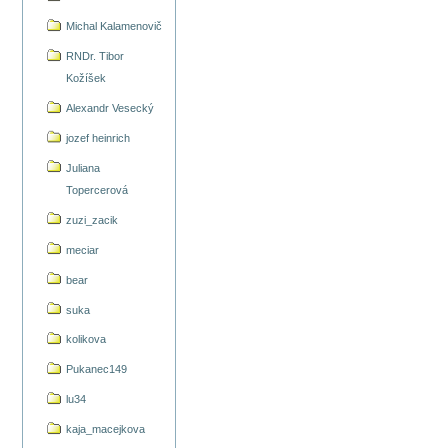
Michal Kalamenovič
RNDr. Tibor
Kožíšek
Alexandr Vesecký
jozef heinrich
Juliana
Topercerová
zuzi_zacik
meciar
bear
suka
kolikova
Pukanec149
lu34
kaja_macejkova