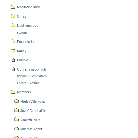
Monitoring médií
O nás
Našli sme pod
stolom...
Fotogalérie
Kauzy
Kontakt
Ochrana osobných
údajov v Servisnom
centre Ekofóra
Members
Martin Valentovič
Jozef Gruchalák
Vladimír Žilka
Mastalič Jozef