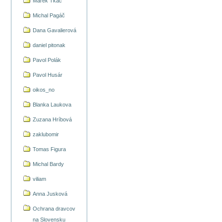
Marek Tkáč
Michal Pagáč
Dana Gavalierová
daniel pitonak
Pavol Polák
Pavol Husár
oikos_no
Blanka Laukova
Zuzana Hríbová
zaklubomir
Tomas Figura
Michal Bardy
viliam
Anna Jusková
Ochrana dravcov
na Slovensku