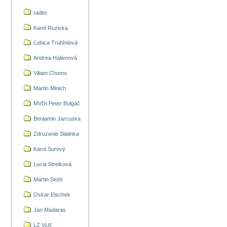
radim
Karel Ruzicka
Ľubica Trubíniová
Andrea Halienová
Viliam Chomo
Martin Minich
MVDr.Peter Bolgáč
Benjamin Jarcuska
Zdruzenie Slatinka
Karol Surový
Lucia Strelková
Martin Stohl
Oskar Elschek
Jan Madaras
LZ VLK