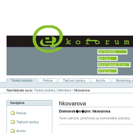
Preskočiť
na
obsah.
|
Na
navigáciu
Titulná stránka
Petícia
Tlačové správy
Archív
Monitoring 
Sekcie
Osobné
nástroje
Nachádzate sa tu:
Titulná stránka
/
Members
/
hkovarova
hkovarova
Navigácia
Domovsk�s�pre: hkovarova
Petícia
Tento adresár (priečinok) je momentálne prázdny.
Tlačové správy
Archív