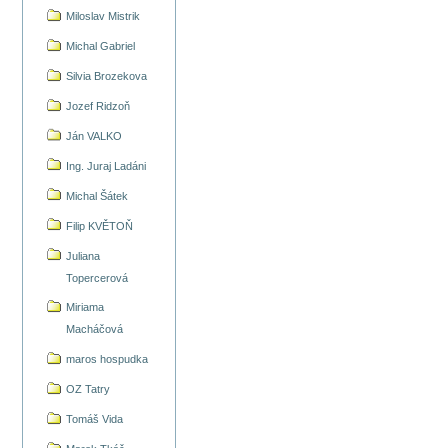
Miloslav Mistrik
Michal Gabriel
Silvia Brozekova
Jozef Ridzoň
Ján VALKO
Ing. Juraj Ladáni
Michal Šátek
Filip KVĚTOŇ
Juliana
Topercerová
Miriama
Macháčová
maros hospudka
OZ Tatry
Tomáš Vida