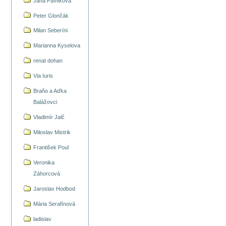
Jana Pavlíková
Peter Glončák
Milan Seberíni
Marianna Kyselova
renat dohan
Via Iuris
Braňo a Aďka
Balážovci
Vladimír Jalč
Miloslav Mistrik
František Poul
Veronika
Záhorcová
Jaroslav Hodbod
Mária Serafínová
ladislav