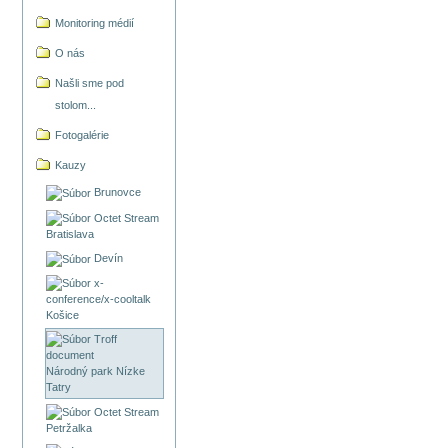
Monitoring médií
O nás
Našli sme pod
stolom...
Fotogalérie
Kauzy
Brunovce
Bratislava
Devín
Košice
Národný park Nízke
Tatry
Petržalka