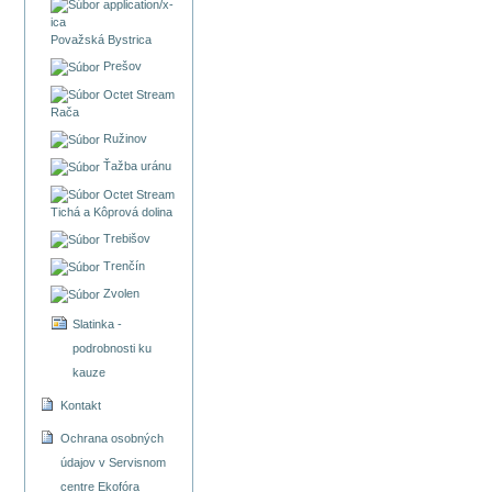
Považská Bystrica
Prešov
Rača
Ružinov
Ťažba uránu
Tichá a Kôprová dolina
Trebišov
Trenčín
Zvolen
Slatinka -
podrobnosti ku
kauze
Kontakt
Ochrana osobných
údajov v Servisnom
centre Ekofóra