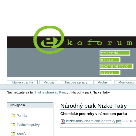
Preskočiť
na
obsah.
|
Na
navigáciu
Titulná stránka
Petícia
Tlačové správy
Archív
Monitoring 
Sekcie
Osobné
nástroje
Nachádzate sa tu:
Titulná stránka
/
Kauzy
/
Národný park Nízke Tatry
Národný park Nízke Tatry
Navigácia
Chemické postreky v národnom parku
Petícia
nizke-tatry-chemicke-postreky.pdf
— PDF do
Tlačové správy
Archív