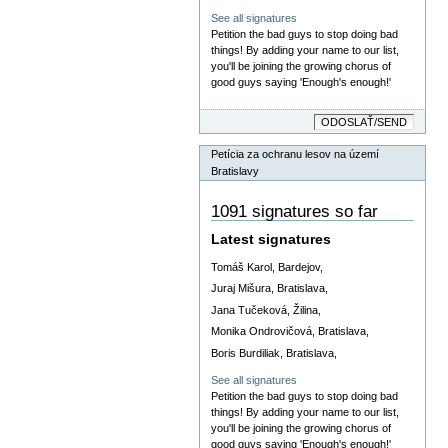
See all signatures
Petition the bad guys to stop doing bad
things! By adding your name to our list,
you'll be joining the growing chorus of
good guys saying 'Enough's enough!'
Petícia za ochranu lesov na území
Bratislavy
1091 signatures so far
Latest signatures
Tomáš Karol, Bardejov,
Juraj Mišura, Bratislava,
Jana Tučeková, Žilina,
Monika Ondrovičová, Bratislava,
Boris Burdiliak, Bratislava,
See all signatures
Petition the bad guys to stop doing bad
things! By adding your name to our list,
you'll be joining the growing chorus of
good guys saying 'Enough's enough!'