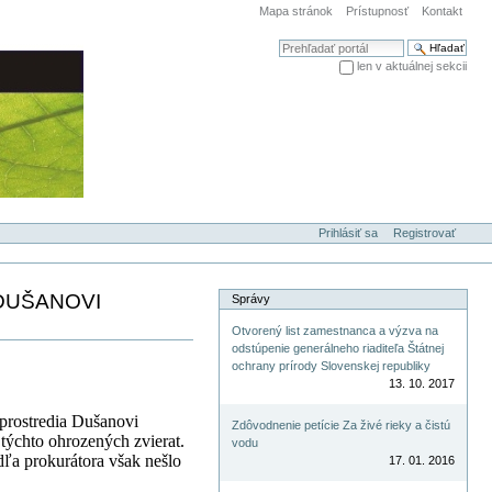
Mapa stránok
Prístupnosť
Kontakt
Hľadať
len v aktuálnej sekcii
Rozšírené vyhľadávanie...
Prihlásiť sa
Registrovať
DUŠANOVI
Správy
Otvorený list zamestnanca a výzva na
odstúpenie generálneho riaditeľa Štátnej
ochrany prírody Slovenskej republiky
13. 10. 2017
prostredia
Dušanovi
Zdôvodnenie petície Za živé rieky a čistú
týchto ohrozených zvierat.
vodu
ľa prokurátora však nešlo
17. 01. 2016