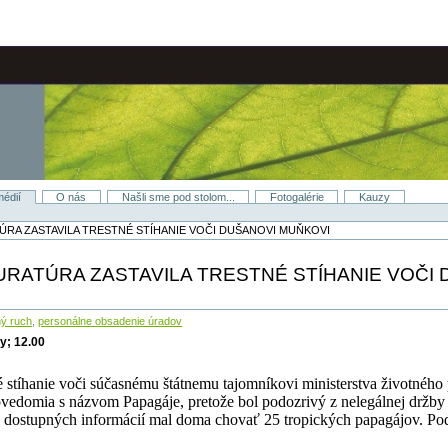
médií
O nás
Našli sme pod stolom...
Fotogalérie
Kauzy
RA ZASTAVILA TRESTNÉ STÍHANIE VOČI DUŠANOVI MUŇKOVI
RATÚRA ZASTAVILA TRESTNÉ STÍHANIE VOČI 
ý ruch
,
personálne obsadenie úradov
y; 12.00
né stíhanie voči súčasnému štátnemu tajomníkovi
ministerstva životného 
ovedomia s názvom Papagáje, pretože bol podozrivý z nelegálnej držby 
 dostupných informácií mal doma chovať 25 tropických papagájov. Pod