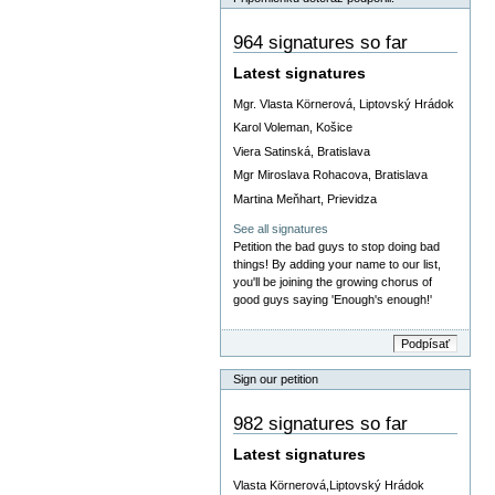
964 signatures so far
Latest signatures
Mgr. Vlasta Körnerová, Liptovský Hrádok
Karol Voleman, Košice
Viera Satinská, Bratislava
Mgr Miroslava Rohacova, Bratislava
Martina Meňhart, Prievidza
See all signatures
Petition the bad guys to stop doing bad
things! By adding your name to our list,
you'll be joining the growing chorus of
good guys saying 'Enough's enough!'
Sign our petition
982 signatures so far
Latest signatures
Vlasta Körnerová,Liptovský Hrádok