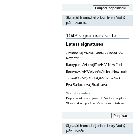
Signatári hromadnej pripomienky Vodný
plán - Slatinka
1043 signatures so far
Latest signatures
JimmiXzSq YNckixRxxUSBuXbXHVG,
New York
Barnypok VVfemxjlTnVHIV, New York
Barnypok wFWWLvgVpYHes, New York
JimmiXS zMQGDdRQbN, New York
Eva Sarkoziova, Bratislava
See all signatures
Pripomienka verejnosti k Vodnému plánu
Slovenska - podáva Združenie Slatinka
Signatári hromadnej pripomienky Vodný
plán - rybári