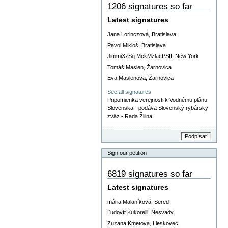
1206 signatures so far
Latest signatures
Jana Lorinczová, Bratislava
Pavol Mikloš, Bratislava
JimmiXzSq MckMzlacPSII, New York
Tomáš Maslen, Žarnovica
Eva Maslenova, Žarnovica
See all signatures
Pripomienka verejnosti k Vodnému plánu
Slovenska - podáva Slovenský rybársky
zväz - Rada Žilina
Sign our petition
6819 signatures so far
Latest signatures
mária Malaníková, Sereď,
Ľudovít Kukorelli, Nesvady,
Zuzana Kmetova, Lieskovec,