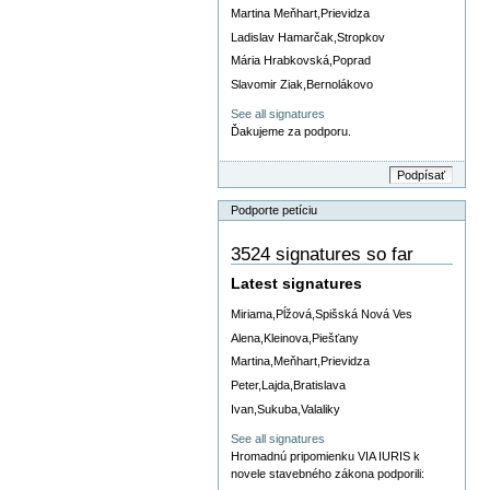
Martina Meňhart,Prievidza
Ladislav Hamarčak,Stropkov
Mária Hrabkovská,Poprad
Slavomir Ziak,Bernolákovo
See all signatures
Ďakujeme za podporu.
Podporte petíciu
3524 signatures so far
Latest signatures
Miriama,Pĺžová,Spišská Nová Ves
Alena,Kleinova,Piešťany
Martina,Meňhart,Prievidza
Peter,Lajda,Bratislava
Ivan,Sukuba,Valaliky
See all signatures
Hromadnú pripomienku VIA IURIS k
novele stavebného zákona podporili: