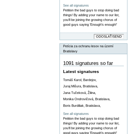
See all signatures
Petition the bad guys to stop doing bad
things! By adding your name to our list,
you'll be joining the growing chorus of
good guys saying 'Enough's enough!'
Petícia za ochranu lesov na území
Bratislavy
1091 signatures so far
Latest signatures
Tomáš Karol, Bardejov,
Juraj Mišura, Bratislava,
Jana Tučeková, Žilina,
Monika Ondrovičová, Bratislava,
Boris Burdiliak, Bratislava,
See all signatures
Petition the bad guys to stop doing bad
things! By adding your name to our list,
you'll be joining the growing chorus of
good guys saying 'Enough's enough!'