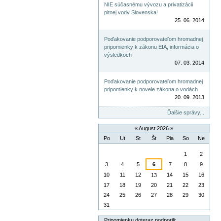
NIE súčasnému vývozu a privatizácii
pitnej vody Slovenska!
25. 06. 2014
Poďakovanie podporovateľom hromadnej
pripomienky k zákonu EIA, informácia o
výsledkoch
07. 03. 2014
Poďakovanie podporovateľom hromadnej
pripomienky k novele zákona o vodách
20. 09. 2013
Ďalšie správy...
«
August 2026
»
Po
Ut
St
Št
Pia
So
Ne
August
1
2
3
4
5
6
7
8
9
10
11
12
14
15
16
13
17
18
19
20
21
22
23
24
25
26
27
28
29
30
31
Pripomienku doteraz podporili: