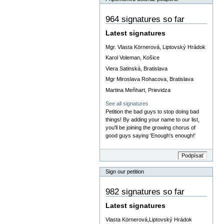
964 signatures so far
Latest signatures
Mgr. Vlasta Körnerová, Liptovský Hrádok
Karol Voleman, Košice
Viera Satinská, Bratislava
Mgr Miroslava Rohacova, Bratislava
Martina Meňhart, Prievidza
See all signatures
Petition the bad guys to stop doing bad
things! By adding your name to our list,
you'll be joining the growing chorus of
good guys saying 'Enough's enough!'
Sign our petition
982 signatures so far
Latest signatures
Vlasta Körnerová,Liptovský Hrádok