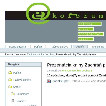
Preskočiť
na
obsah.
|
Na
navigáciu
Titulná stránka
Petícia
Tlačové správy
Archív
Monitoring 
Sekcie
Osobné
nástroje
Nachádzate sa tu:
Titulná stránka
/
Archív
/
Prezentácia knihy Zachráň planétu
Prezentácia knihy Zachráň p
Navigácia
zahrnuté do:
environmentálna výchova
Petícia
10 spôsobov, ako aj Ty môžeš pomôcť Zemi
Tlačové správy
PlanetSK.pdf
— PDF document, 4.90 MB (513
Archív
Dokumenty
Relácia o