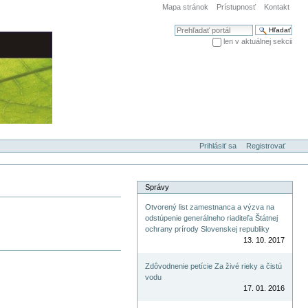
Mapa stránok
Prístupnosť
Kontakt
Hľadať
len v aktuálnej sekcii
Rozšírené vyhľadávanie...
Prihlásiť sa
Registrovať
Správy
Otvorený list zamestnanca a výzva na
odstúpenie generálneho riaditeľa Štátnej
ochrany prírody Slovenskej republiky
13. 10. 2017
Zdôvodnenie petície Za živé rieky a čistú
vodu
17. 01. 2016