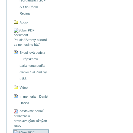
reorganizácii ŠOP
SR na Rádiu
Regina
Audio
Petícia "Stromy o ktoré
sa nemusíme báť"
Skupinová petícia
Európskemu
parlamentu podľa
článku 194 Zmluvy
o ES
Video
In memoriam Daniel
Darida
Zastavme nekalú
privatizáciu
bratislavských lužných
lesov!