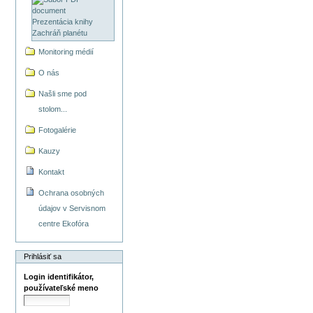
Prezentácia knihy
Zachráň planétu
Monitoring médií
O nás
Našli sme pod
stolom...
Fotogalérie
Kauzy
Kontakt
Ochrana osobných
údajov v Servisnom
centre Ekofóra
Prihlásiť sa
Login identifikátor,
používateľské meno