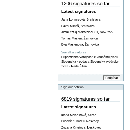
1206 signatures so far
Latest signatures
Jana Lorinczová, Bratislava
Pavol Mikloš, Bratislava
JimmiXzSq MckMzlacPSII, New York
Tomáš Maslen, Žarnovica
Eva Maslenova, Žarnovica
See all signatures
Pripomienka verejnosti k Vodnému plánu
Slovenska - podáva Slovenský rybársky
zväz - Rada Žilina
Sign our petition
6819 signatures so far
Latest signatures
mária Malaníková, Sereď,
Ľudovít Kukorelli, Nesvady,
Zuzana Kmetova, Lieskovec,