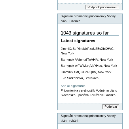
Signatári hromadnej pripomienky Vodný
plán - Slatinka
1043 signatures so far
Latest signatures
JimmiXzSq YNckixRxxUSBuXbXHVG,
New York
Barnypok VVfemxjlTnVHIV, New York
Barnypok wFWWLvgVpYHes, New York
JimmiXS zMQGDdRQbN, New York
Eva Sarkoziova, Bratislava
See all signatures
Pripomienka verejnosti k Vodnému plánu
Slovenska - podáva Združenie Slatinka
Signatári hromadnej pripomienky Vodný
plán - rybári