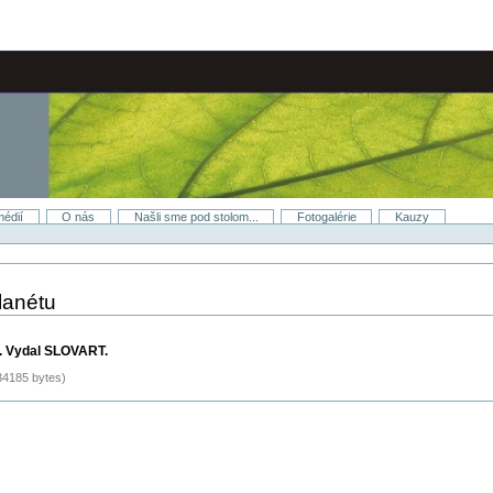
médií
O nás
Našli sme pod stolom...
Fotogalérie
Kauzy
lanétu
. Vydal SLOVART.
4185 bytes)