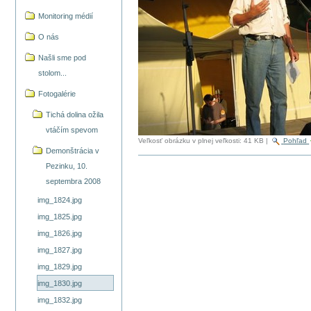
Monitoring médií
O nás
Našli sme pod
stolom...
Fotogalérie
Tichá dolina ožila
vtáčím spevom
Veľkosť obrázku v plnej veľkosti:
41 KB
|
Pohľad
Demonštrácia v
Pezinku, 10.
septembra 2008
img_1824.jpg
img_1825.jpg
img_1826.jpg
img_1827.jpg
img_1829.jpg
img_1830.jpg
img_1832.jpg