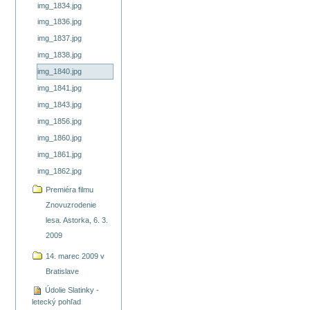
img_1834.jpg
img_1836.jpg
img_1837.jpg
img_1838.jpg
img_1840.jpg
img_1841.jpg
img_1843.jpg
img_1856.jpg
img_1860.jpg
img_1861.jpg
img_1862.jpg
Premiéra filmu
Znovuzrodenie
lesa. Astorka, 6. 3.
2009
14. marec 2009 v
Bratislave
Údolie Slatinky -
letecký pohľad