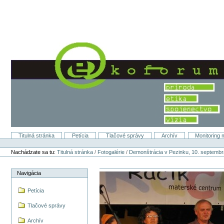
Preskočiť
na
obsah.
|
Na
navigáciu
Titulná stránka
Petícia
Tlačové správy
Archív
Monitoring 
Sekcie
Osobné
nástroje
Nachádzate sa tu:
Titulná stránka
/
Fotogalérie
/
Demonštrácia v Pezinku, 10. septemb
Navigácia
Petícia
Tlačové správy
Archív