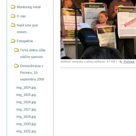
Monitoring médií
O nás
Našli sme pod
stolom...
Fotogalérie
Tichá dolina ožila
vtáčím spevom
Veľkosť obrázku v plnej veľkosti:
47 KB
|
Pohľad
Demonštrácia v
Pezinku, 10.
septembra 2008
img_1824.jpg
img_1825.jpg
img_1826.jpg
img_1827.jpg
img_1829.jpg
img_1830.jpg
img_1832.jpg